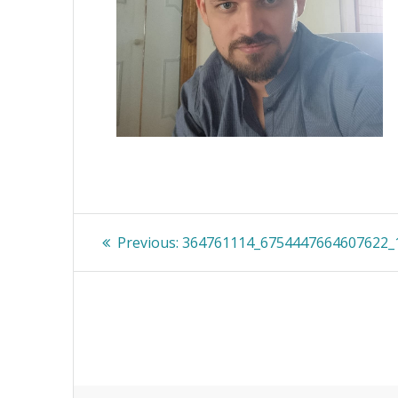
Nawigacja
Previous
Previous:
364761114_6754447664607622_
post:
wpisu