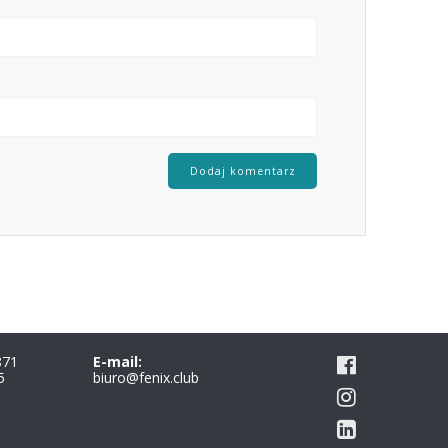
871
E-mail:
5
biuro@fenix.club