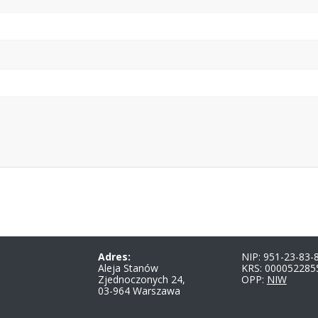
Adres:
NIP: 951-23-83-
Aleja Stanów
KRS: 000052285
Zjednoczonych 24,
OPP:
NIW
03-964 Warszawa