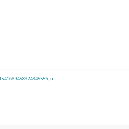
1541689458324345556_n