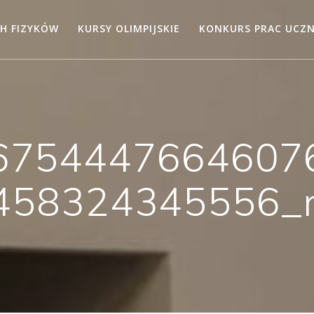
H FIZYKÓW
KURSY OLIMPIJSKIE
KONKURS PRAC UCZ
6754447664607
458324345556_