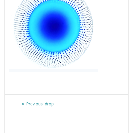
Nawigacja
Previous
Previous:
drop
wpisu
post: