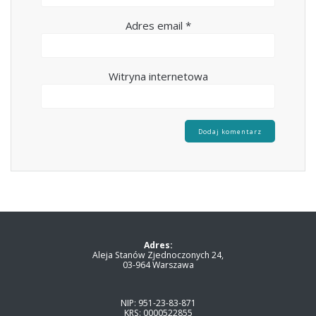
Adres email
*
Witryna internetowa
Adres:
Aleja Stanów Zjednoczonych 24,
03-964 Warszawa
NIP: 951-23-83-871
KRS: 0000522855