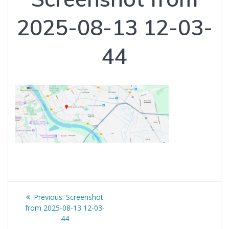
2025-08-13 12-03-
44
Nawigacja
Previous
Previous:
Screenshot
wpisu
post:
from 2025-08-13 12-03-
44