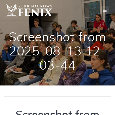
Skip
to
content
Screenshot from
2025-08-13 12-
03-44
Screenshot from